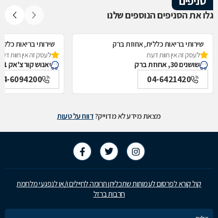
סניפים
גלו את הסניפים הנוספים שלנו
שירותי בריאות כללית, אחוזת ברק
שירותי בריאות כללי
לעסק זה אין חוות דעת
לעסק זה אין חוות דעת
שושנים 30, אחוזת ברק
יאנוש קורצ'אק 1, עפולה
04-6094200
04-6421420
מצאת מידע לא מדוייק?
דווח על טעות
קול קורא לפרסום לעמותות שתכליתן תרומה לחיילים ו/או לנפגעי מלחמת
חרבות ברזל