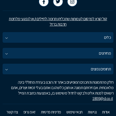
קול קורא לפרסום לעמותות שתכליתן תרומה לחיילים ו/או לנפגעי מלחמת
חרבות ברזל
כלים
מחירונים
תחומים נפוצים
חלק מהתמונות והתכנים המופיעים באתר זה הוכנו בעזרת מחוללי בינה
מלאכותית. אם זיהיתם תמונה או תוכן כלשהו בו אתם בעלי זכויות יוצרים, אתם
רשאים לפנות אלינו ולבקש לחדול משימוש בו, באמצעות כתובת המייל
1800@d.co.il
אודות
נגישות
תנאי שימוש
מדיניות פרטיות
זאפ גרופ
צרו קשר