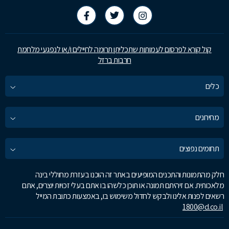
קול קורא לפרסום לעמותות שתכליתן תרומה לחיילים ו/או לנפגעי מלחמת
חרבות ברזל
כלים
מחירונים
תחומים נפוצים
חלק מהתמונות והתכנים המופיעים באתר זה הוכנו בעזרת מחוללי בינה
מלאכותית. אם זיהיתם תמונה או תוכן כלשהו בו אתם בעלי זכויות יוצרים, אתם
רשאים לפנות אלינו ולבקש לחדול משימוש בו, באמצעות כתובת המייל
1800@d.co.il