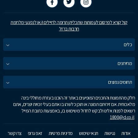
קול קורא לפרסום לעמותות שתכליתן תרומה לחיילים ו/או לנפגעי מלחמת
חרבות ברזל
כלים
מחירונים
תחומים נפוצים
חלק מהתמונות והתכנים המופיעים באתר זה הוכנו בעזרת מחוללי בינה
מלאכותית. אם זיהיתם תמונה או תוכן כלשהו בו אתם בעלי זכויות יוצרים, אתם
רשאים לפנות אלינו ולבקש לחדול משימוש בו, באמצעות כתובת המייל
1800@d.co.il
אודות
נגישות
תנאי שימוש
מדיניות פרטיות
זאפ גרופ
צרו קשר