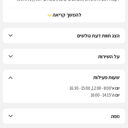
מארבע קופות החולים הפועלות בישראל. הקופה מעניקה את שירותי סל
הבריאות לפי חוק ביטוח בריאות ממלכתי, התשנ"ד-1994, ובנוסף מציעה
להמשך קריאה
למבוטחיה תוכניות לביטוח משלים. בשנת 2004 נחתם הסכם בין הקופה
לבין חברת הביטוח "הראל" למתן ביטוח סיעודי לחברי הקופה.
הצג חוות דעת גולשים
על השירות
שעות פעילות
יום א'
8:00 - 12:00, 15:00 - 16:30
יום ה'
14:15 - 16:00
מפה