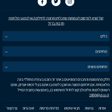
קול קורא לפרסום לעמותות שתכליתן תרומה לחיילים ו/או לנפגעי מלחמת
חרבות ברזל
כלים
מחירונים
תחומים נפוצים
חלק מהתמונות והתכנים המופיעים באתר זה הוכנו בעזרת מחוללי בינה
מלאכותית. אם זיהיתם תמונה או תוכן כלשהו בו אתם בעלי זכויות יוצרים, אתם
רשאים לפנות אלינו ולבקש לחדול משימוש בו, באמצעות כתובת המייל
1800@d.co.il
אודות
נגישות
תנאי שימוש
מדיניות פרטיות
זאפ גרופ
צרו קשר