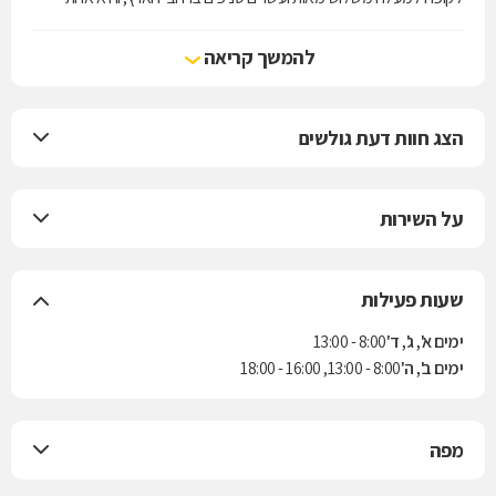
מארבע קופות החולים הפועלות בישראל. הקופה מעניקה את שירותי סל
הבריאות לפי חוק ביטוח בריאות ממלכתי, התשנ"ד-1994, ובנוסף מציעה
להמשך קריאה
למבוטחיה תוכניות לביטוח משלים. בשנת 2004 נחתם הסכם בין הקופה
לבין חברת הביטוח "הראל" למתן ביטוח סיעודי לחברי הקופה.
הצג חוות דעת גולשים
על השירות
שעות פעילות
ימים א', ג', ד'
8:00 - 13:00
ימים ב', ה'
8:00 - 13:00, 16:00 - 18:00
מפה