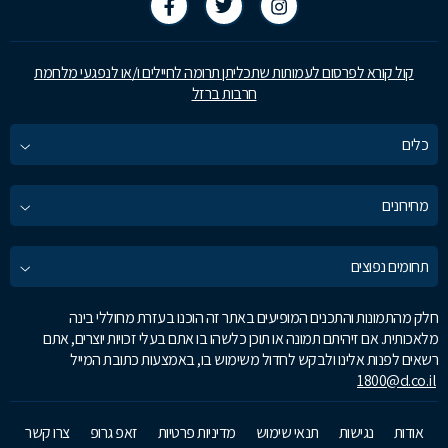
קול קורא לפרסום לעמותות שתכליתן תרומה לחיילים ו/או לנפגעי מלחמת
חרבות ברזל
כלים
מחירונים
תחומים נפוצים
חלק מהתמונות והתכנים המופיעים באתר זה הוכנו בעזרת מחוללי בינה
מלאכותית. אם זיהיתם תמונה או תוכן כלשהו בו אתם בעלי זכויות יוצרים, אתם
רשאים לפנות אלינו ולבקש לחדול משימוש בו, באמצעות כתובת המייל
1800@d.co.il
אודות
נגישות
תנאי שימוש
מדיניות פרטיות
זאפ גרופ
צרו קשר