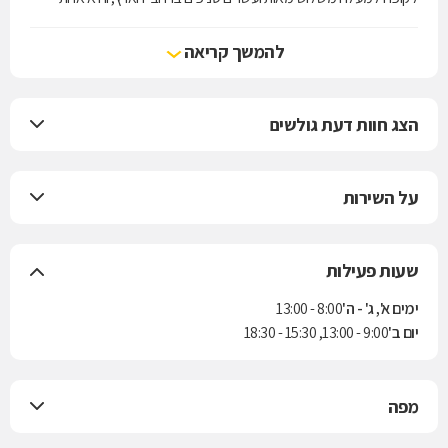
מארבע קופות החולים הפועלות בישראל. הקופה מעניקה את שירותי סל
הבריאות לפי חוק ביטוח בריאות ממלכתי, התשנ"ד-1994, ובנוסף מציעה
להמשך קריאה
למבוטחיה תוכניות לביטוח משלים. בשנת 2004 נחתם הסכם בין הקופה
לבין חברת הביטוח "הראל" למתן ביטוח סיעודי לחברי הקופה.
הצג חוות דעת גולשים
על השירות
שעות פעילות
ימים א', ג' - ה'
8:00 - 13:00
יום ב'
9:00 - 13:00, 15:30 - 18:30
מפה