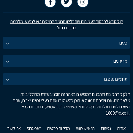
קול קורא לפרסום לעמותות שתכליתן תרומה לחיילים ו/או לנפגעי מלחמת
חרבות ברזל
כלים
מחירונים
תחומים נפוצים
חלק מהתמונות והתכנים המופיעים באתר זה הוכנו בעזרת מחוללי בינה
מלאכותית. אם זיהיתם תמונה או תוכן כלשהו בו אתם בעלי זכויות יוצרים, אתם
רשאים לפנות אלינו ולבקש לחדול משימוש בו, באמצעות כתובת המייל
1800@d.co.il
אודות
נגישות
תנאי שימוש
מדיניות פרטיות
זאפ גרופ
צרו קשר