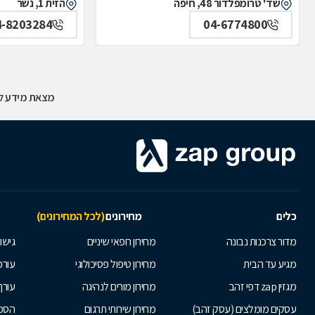
שד' טרומפלדור 48, חיפה
הזית 1, נשר
4-8203284
04-6774800
מצאת מידע לא
כלים
מחירונים
(לכל המחירונים)
מדור צרכנות נבונה
מחירון רופאי שיניים
גישור
מגיע עד הבית
מחירון טיפול פסיכולוגי
עורכי
מגזין zap דפי זהב
מחירון מורים לנהיגה
עורך
עסקים מומלצים (עסק זהב)
מחירון שירותי תרגום
הסכם