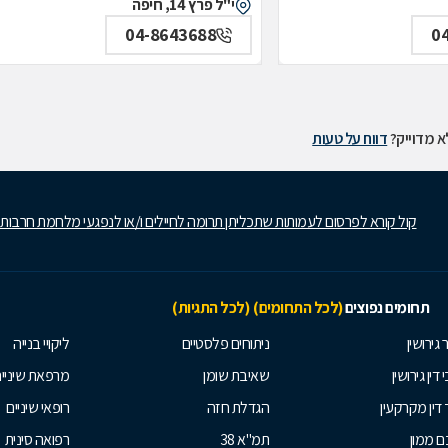
י"ל פרץ 14, חיפה
04-8643688
0
 מדוייק?
דווח על טעות
קול קורא לפרסום לעמותות שתכליתן תרומה לחיילים ו/או לנפגעי מלחמת חרבות
תחומים נפוצים
(לכל התחומים)
(לכל התגיות)
 גירושין
ניתוחים פלסטיים
ליקויי בנייה
 דין גירושין
שאיבת שומן
מרפאת שיניי
 דין מקרקעין
הגדלת חזה
רופאי שיניים
 ממון
תמ"א 38
רפואה סינית