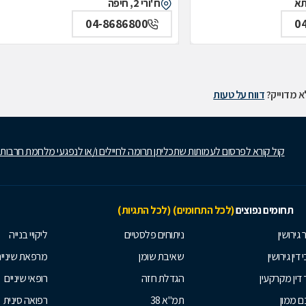
ח'ורי 2, חיפה
04-8686800
0
 מדוייק?
דווח על טעות
קול קורא לפרסום לעמותות שתכליתן תרומה לחיילים ו/או לנפגעי מלחמת חרבות
תחומים נפוצים
(לכל התחומים)
(לכל התגיות)
 גירושין
ניתוחים פלסטיים
ליקויי בנייה
 דין גירושין
שאיבת שומן
מרפאת שיניי
 דין מקרקעין
הגדלת חזה
רופאי שיניים
 ממון
תמ"א 38
רפואה סינית