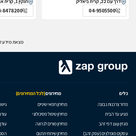
דרך עכו 22, קרית ביאליק
חנקין 1, קרית אתא
4-8478200
04-9505500
מצאת מידע לא
כלים
מחירונים
(לכל המחירונים)
מדור צרכנות נבונה
מחירון רופאי שיניים
גישור
מגיע עד הבית
מחירון טיפול פסיכולוגי
עורכי
מגזין zap דפי זהב
מחירון מורים לנהיגה
עורך
עסקים מומלצים (עסק זהב)
מחירון שירותי תרגום
הסכם