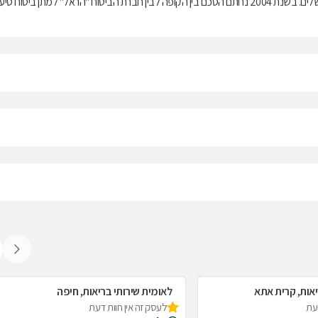
בריאות ממלכתי, התשנ"ד-1994, ובנוסף מציעה למבוטחיה תוכניות לביטוח משלים. בשנת 2004 נחתם הסכם בין הקופה לבין חברת הביטוח "הראל" למתן ביטוח ס
יאות, קרית אתא
לאומית שירותי בריאות, חיפה
דעת
לעסק זה אין חוות דעת