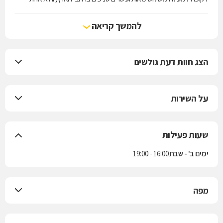
מארבע קופות החולים הפועלות בישראל. הקופה מעניקה את שירותי סל
הבריאות לפי חוק ביטוח בריאות ממלכתי, התשנ"ד-1994, ובנוסף מציעה
להמשך קריאה
למבוטחיה תוכניות לביטוח משלים. בשנת 2004 נחתם הסכם בין הקופה
לבין חברת הביטוח "הראל" למתן ביטוח סיעודי לחברי הקופה.
הצג חוות דעת גולשים
על השירות
שעות פעילות
ימים ב' - שבת
16:00 - 19:00
מפה