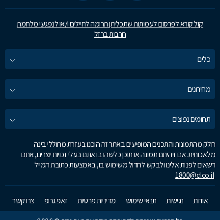
קול קורא לפרסום לעמותות שתכליתן תרומה לחיילים ו/או לנפגעי מלחמת
חרבות ברזל
כלים
מחירונים
תחומים נפוצים
חלק מהתמונות והתכנים המופיעים באתר זה הוכנו בעזרת מחוללי בינה
מלאכותית. אם זיהיתם תמונה או תוכן כלשהו בו אתם בעלי זכויות יוצרים, אתם
רשאים לפנות אלינו ולבקש לחדול משימוש בו, באמצעות כתובת המייל
1800@d.co.il
אודות
נגישות
תנאי שימוש
מדיניות פרטיות
זאפ גרופ
צרו קשר