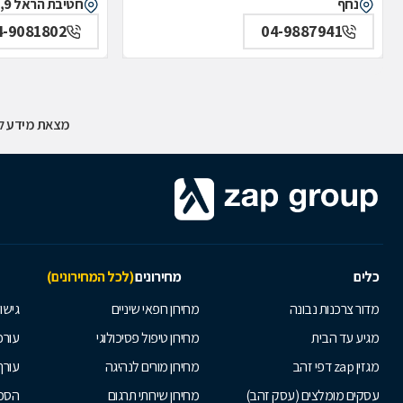
נחף
חטיבת הראל 9, כרמיאל
4-9081802
04-9887941
מצאת מידע לא
כלים
מחירונים
(לכל המחירונים)
מדור צרכנות נבונה
מחירון רופאי שיניים
גישור
מגיע עד הבית
מחירון טיפול פסיכולוגי
עורכי
מגזין zap דפי זהב
מחירון מורים לנהיגה
עורך
עסקים מומלצים (עסק זהב)
מחירון שירותי תרגום
הסכם