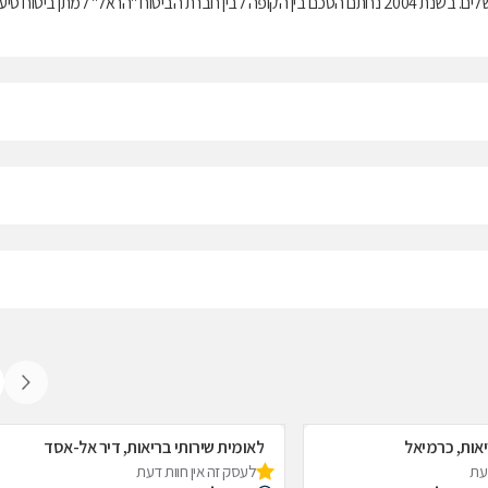
בריאות ממלכתי, התשנ"ד-1994, ובנוסף מציעה למבוטחיה תוכניות לביטוח משלים. בשנת 2004 נחתם הסכם בין הקופה לבין חברת הביטוח "הראל" למתן ביטוח ס
יאות, כרמיאל
לאומית שירותי בריאות, דיר אל-אסד
דעת
לעסק זה אין חוות דעת