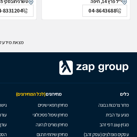
י"ל פרץ 14, חיפה
טשרניחובסקי 35, חיפה
4-8331204
04-8643688
מצאת מידע לא
כלים
מחירונים
(לכל המחירונים)
מדור צרכנות נבונה
מחירון רופאי שיניים
גישור
מגיע עד הבית
מחירון טיפול פסיכולוגי
עורכי
מגזין zap דפי זהב
מחירון מורים לנהיגה
עורך
עסקים מומלצים (עסק זהב)
מחירון שירותי תרגום
הסכם