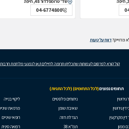
שד' טרומפלדור 48, חיפה
04-6774800
0
 מדוייק?
דווח על טעות
קול קורא לפרסום לעמותות שתכליתן תרומה לחיילים ו/או לנפגעי מלחמת חרבות
תחומים נפוצים
(לכל התחומים)
(לכל התגיות)
 גירושין
ניתוחים פלסטיים
ליקויי בנייה
 דין גירושין
שאיבת שומן
מרפאת שיניי
 דין מקרקעין
הגדלת חזה
רופאי שיניים
 ממון
תמ"א 38
רפואה סינית