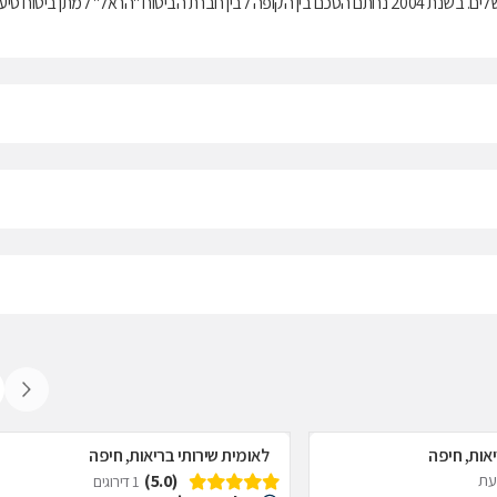
בריאות ממלכתי, התשנ"ד-1994, ובנוסף מציעה למבוטחיה תוכניות לביטוח משלים. בשנת 2004 נחתם הסכם בין הקופה לבין חברת הביטוח "הראל" למתן ביטוח ס
אות, חיפה
לאומית שירותי בריאות, חיפה
(5.0)
דעת
1 דירוגים