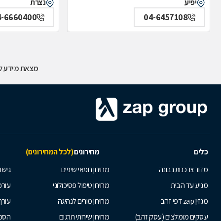
יפיע
נצרת
4-6660400
04-6457108
מצאת מידע לא
כלים
מחירונים
(לכל המחירונים)
מדור צרכנות נבונה
מחירון רופאי שיניים
גישור
מגיע עד הבית
מחירון טיפול פסיכולוגי
עורכי
מגזין zap דפי זהב
מחירון מורים לנהיגה
עורך
עסקים מומלצים (עסק זהב)
מחירון שירותי תרגום
הסכם