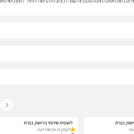
בריאות ממלכתי, התשנ"ד-1994, ובנוסף מציעה למבוטחיה תוכניות לביטוח משלים. בשנת 2004 נחתם הסכם בין הקופה לבין חברת הביטוח "הראל" למתן ביטוח ס
יאות, נצרת
לאומית שירותי בריאות, נצרת
דעת
לעסק זה אין חוות דעת