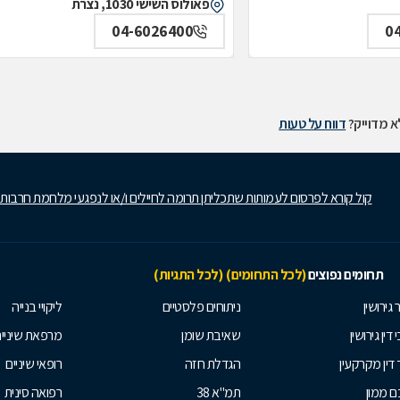
פאולוס השישי 1030, נצרת
04-6026400
0
 מדוייק?
דווח על טעות
קול קורא לפרסום לעמותות שתכליתן תרומה לחיילים ו/או לנפגעי מלחמת חרבות
תחומים נפוצים
(לכל התחומים)
(לכל התגיות)
 גירושין
ניתוחים פלסטיים
ליקויי בנייה
 דין גירושין
שאיבת שומן
מרפאת שיניי
 דין מקרקעין
הגדלת חזה
רופאי שיניים
 ממון
תמ"א 38
רפואה סינית