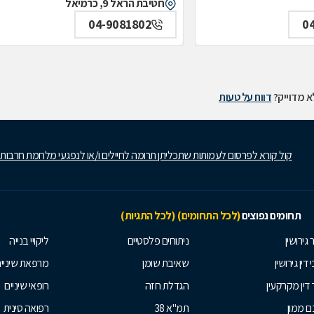
חטיבת הראל 9, כרמיאל
04-9081802
0
 מדוייק?
דווח על טעות
קול קורא לפרסום לעמותות שתכליתן תרומה לחיילים ו/או לנפגעי מלחמת חרבות
תחומים נפוצים
(לכל התחומים)
(לכל התגיות)
 גירושין
ניתוחים פלסטיים
ליקויי בנייה
 דין גירושין
שאיבת שומן
מרפאת שיניי
 דין מקרקעין
הגדלת חזה
רופאי שיניים
 ממון
תמ"א 38
רפואה סינית