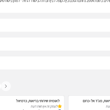
בריאות ממלכתי, התשנ"ד-1994, ובנוסף מציעה למבוטחיה תוכניות לביטוח משלים. בשנת 2004 נחתם הסכם בין הקופה לבין חברת הביטוח "הראל" למתן ביטוח ס
אות, מג'ד אל-כרום
לאומית שירותי בריאות, כרמיאל
דעת
לעסק זה אין חוות דעת