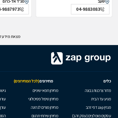
שעב
מג'ד אל-כרום
4-9887973
04-9883083
מצאת מידע לא
כלים
מחירונים
(לכל המחירונים)
מדור צרכנות נבונה
מחירון רופאי שיניים
גישור
מגיע עד הבית
מחירון טיפול פסיכולוגי
עורכי
מגזין zap דפי זהב
מחירון מורים לנהיגה
עורך
עסקים מומלצים (עסק זהב)
מחירון שירותי תרגום
הסכם