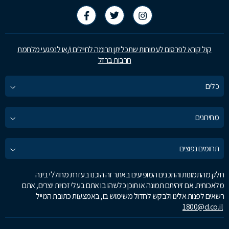
קול קורא לפרסום לעמותות שתכליתן תרומה לחיילים ו/או לנפגעי מלחמת
חרבות ברזל
כלים
מחירונים
תחומים נפוצים
חלק מהתמונות והתכנים המופיעים באתר זה הוכנו בעזרת מחוללי בינה
מלאכותית. אם זיהיתם תמונה או תוכן כלשהו בו אתם בעלי זכויות יוצרים, אתם
רשאים לפנות אלינו ולבקש לחדול משימוש בו, באמצעות כתובת המייל
1800@d.co.il