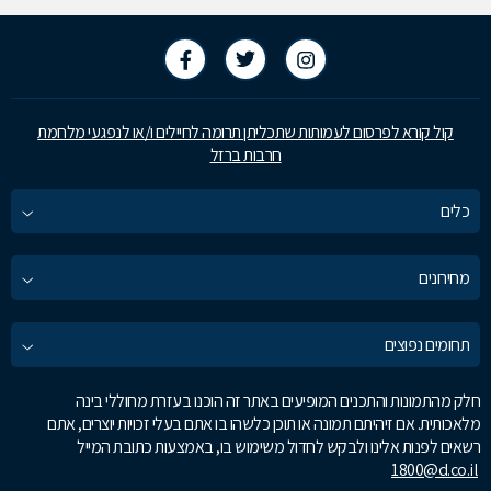
קול קורא לפרסום לעמותות שתכליתן תרומה לחיילים ו/או לנפגעי מלחמת
חרבות ברזל
כלים
מחירונים
תחומים נפוצים
חלק מהתמונות והתכנים המופיעים באתר זה הוכנו בעזרת מחוללי בינה
מלאכותית. אם זיהיתם תמונה או תוכן כלשהו בו אתם בעלי זכויות יוצרים, אתם
רשאים לפנות אלינו ולבקש לחדול משימוש בו, באמצעות כתובת המייל
1800@d.co.il