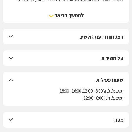
מארבע קופות החולים הפועלות בישראל. הקופה מעניקה את שירותי סל
הבריאות לפי חוק ביטוח בריאות ממלכתי, התשנ"ד-1994, ובנוסף מציעה
להמשך קריאה
למבוטחיה תוכניות לביטוח משלים. בשנת 2004 נחתם הסכם בין הקופה
לבין חברת הביטוח "הראל" למתן ביטוח סיעודי לחברי הקופה.
הצג חוות דעת גולשים
על השירות
שעות פעילות
ימים א', ג', ה'
8:00 - 12:00, 16:00 - 18:00
ימים ב', ד', ו'
8:00 - 12:00
מפה