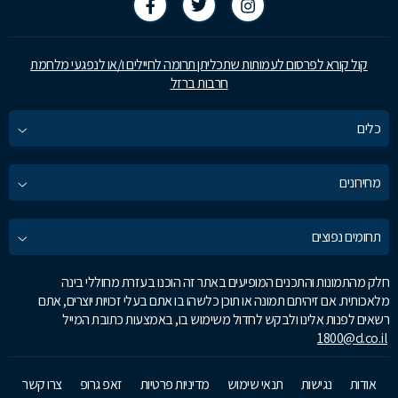
קול קורא לפרסום לעמותות שתכליתן תרומה לחיילים ו/או לנפגעי מלחמת
חרבות ברזל
כלים
מחירונים
תחומים נפוצים
חלק מהתמונות והתכנים המופיעים באתר זה הוכנו בעזרת מחוללי בינה
מלאכותית. אם זיהיתם תמונה או תוכן כלשהו בו אתם בעלי זכויות יוצרים, אתם
רשאים לפנות אלינו ולבקש לחדול משימוש בו, באמצעות כתובת המייל
1800@d.co.il
אודות
נגישות
תנאי שימוש
מדיניות פרטיות
זאפ גרופ
צרו קשר