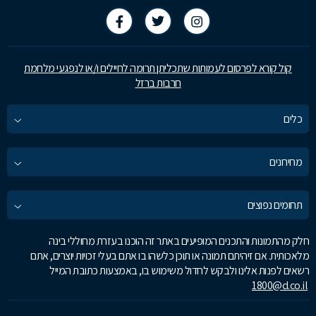
קול קורא לפרסום לעמותות שתכליתן תרומה לחיילים ו/או לנפגעי מלחמת
חרבות ברזל
כלים
מחירונים
תחומים נפוצים
חלק מהתמונות והתכנים המופיעים באתר זה הוכנו בעזרת מחוללי בינה
מלאכותית. אם זיהיתם תמונה או תוכן כלשהו בו אתם בעלי זכויות יוצרים, אתם
רשאים לפנות אלינו ולבקש לחדול משימוש בו, באמצעות כתובת המייל
1800@d.co.il