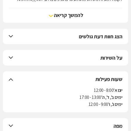
מארבע קופות החולים הפועלות בישראל. הקופה מעניקה את שירותי סל
הבריאות לפי חוק ביטוח בריאות ממלכתי, התשנ"ד-1994, ובנוסף מציעה
להמשך קריאה
למבוטחיה תוכניות לביטוח משלים. בשנת 2004 נחתם הסכם בין הקופה
לבין חברת הביטוח "הראל" למתן ביטוח סיעודי לחברי הקופה.
הצג חוות דעת גולשים
על השירות
שעות פעילות
יום א'
8:00 - 12:00
ימים ב', ד', ה'
13:00 - 17:00
ימים ג', ו'
9:00 - 12:00
מפה