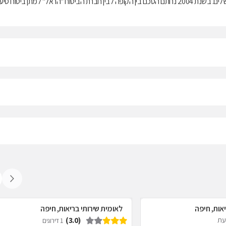
בריאות ממלכתי, התשנ"ד-1994, ובנוסף מציעה למבוטחיה תוכניות לביטוח משלים. בשנת 2004 נחתם הסכם בין הקופה לבין חברת הביטוח "הראל" למתן ביטוח ס
אות, חיפה
לאומית שירותי בריאות, חיפה
(3.0)
דעת
1 דירוגים