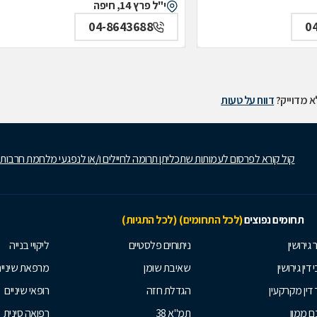
י"ל פרץ 14, חיפה
04-8643688
0
 מדוייק?
דווח על טעות
קול קורא לפרסום לעמותות שתכליתן תרומה לחיילים ו/או לנפגעי מלחמת חרבות
תחומים נפוצים
(לכל התחומים)
(לכל התגיות)
 גירושין
ניתוחים פלסטיים
ליקויי בנייה
 דין גירושין
שאיבת שומן
מרפאת שיניי
 דין מקרקעין
הגדלת חזה
רופאי שיניים
 ממון
תמ"א 38
רפואה סינית