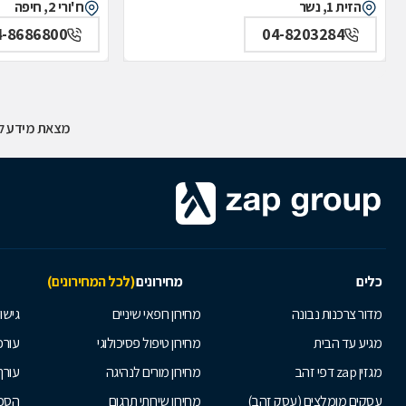
הזית 1, נשר
ח'ורי 2, חיפה
4-8686800
04-8203284
מצאת מידע לא
כלים
מחירונים
(לכל המחירונים)
מדור צרכנות נבונה
מחירון רופאי שיניים
גישור
מגיע עד הבית
מחירון טיפול פסיכולוגי
עורכי
מגזין zap דפי זהב
מחירון מורים לנהיגה
עורך
עסקים מומלצים (עסק זהב)
מחירון שירותי תרגום
הסכם