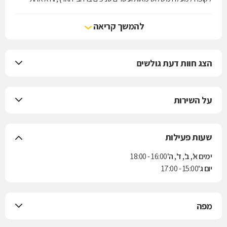
מארבע קופות החולים הפועלות בישראל. הקופה מעניקה את שירותי סל
הבריאות לפי חוק ביטוח בריאות ממלכתי, התשנ"ד-1994, ובנוסף מציעה
להמשך קריאה
למבוטחיה תוכניות לביטוח משלים. בשנת 2004 נחתם הסכם בין הקופה
לבין חברת הביטוח "הראל" למתן ביטוח סיעודי לחברי הקופה.
הצג חוות דעת גולשים
על השירות
שעות פעילות
ימים א', ב', ד', ה'
16:00 - 18:00
יום ג'
15:00 - 17:00
מפה