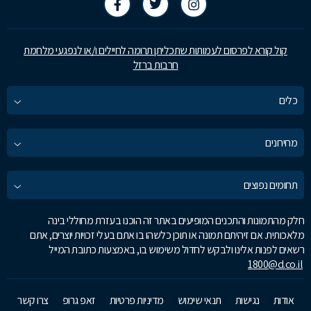
קול קורא לפרסום לעמותות שתכליתן תרומה לחיילים ו/או לנפגעי מלחמת
חרבות ברזל
כלים
מחירונים
תחומים נפוצים
חלק מהתמונות והתכנים המופיעים באתר זה הוכנו בעזרת מחוללי בינה
מלאכותית. אם זיהיתם תמונה או תוכן כלשהו בו אתם בעלי זכויות יוצרים, אתם
רשאים לפנות אלינו ולבקש לחדול משימוש בו, באמצעות כתובת המייל
1800@d.co.il
אודות
נגישות
תנאי שימוש
מדיניות פרטיות
זאפ גרופ
צרו קשר