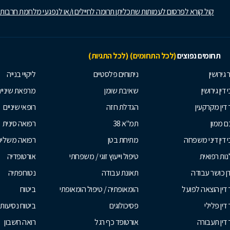
קול קורא לפרסום לעמותות שתכליתן תרומה לחיילים ו/או לנפגעי מלחמת חרבות
תחומים נפוצים
(לכל התחומים)
(לכל התגיות)
 גירושין
ניתוחים פלסטיים
ליקויי בנייה
 דין גירושין
שאיבת שומן
מרפאת שיניי
 דין מקרקעין
הגדלת חזה
רופאי שיניים
 ממון
תמ"א 38
רפואה סינית
י דין דיני משפחה
מתיחת בטן
רפואה משלי
ות רפואית
טיפול וייעוץ זוגי / משפחתי
אורטופדיה
ן כושר עבודה
תאונת עבודה
נטורופתיה
 דין הוצאה לפועל
הומאופתיה / טיפול הומאופתי
ביטוח
דין פלילי
פסיכולוגים
ביטוח נסיעות 
 דין תעבורה
אורטופד כף רגל
רואה חשבון