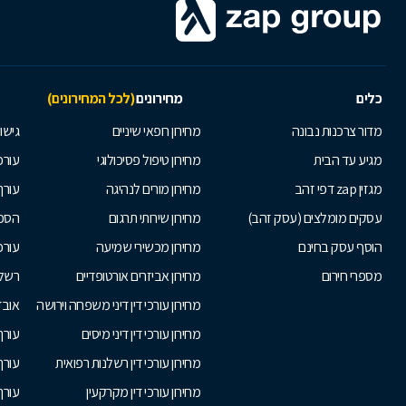
כלים
מחירונים
(לכל המחירונים)
מדור צרכנות נבונה
מחירון רופאי שיניים
גישור
מגיע עד הבית
מחירון טיפול פסיכולוגי
עורכי
מגזין zap דפי זהב
מחירון מורים לנהיגה
עורך
עסקים מומלצים (עסק זהב)
מחירון שירותי תרגום
הסכם
הוסף עסק בחינם
מחירון מכשירי שמיעה
עורכ
מספרי חירום
מחירון אביזרים אורטופדיים
רשלנ
מחירון עורכי דין דיני משפחה וירושה
אובד
מחירון עורכי דין דיני מיסים
עורך
מחירון עורכי דין רשלנות רפואית
עורך 
מחירון עורכי דין מקרקעין
עורך