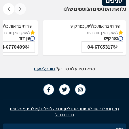
סניפים
גלו את הסניפים הנוספים שלנו
שירותי בריאות כללית, כפר קיש
שירותי בריאות כללית,
לעסק זה אין חוות דעת
לעסק זה אין חוות דעת
כפר קיש
עין דור
04-6770409
04-6765317
מצאת מידע לא מדוייק?
דווח על טעות
קול קורא לפרסום לעמותות שתכליתן תרומה לחיילים ו/או לנפגעי מלחמת
חרבות ברזל