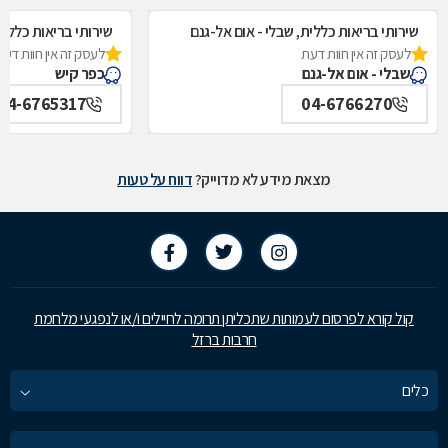
שירותי בריאות כללית, שבלי - אום אל-גנם
שירותי בריאות כללית
לעסק זה אין חוות דעת
לעסק זה אין חוות דעת
שבלי - אום אל-גנם
כפר קיש
04-6765317
04-6766270
מצאת מידע לא מדוייק?
דווח על טעות
קול קורא לפרסום לעמותות שתכליתן תרומה לחיילים ו/או לנפגעי מלחמת
חרבות ברזל
כלים