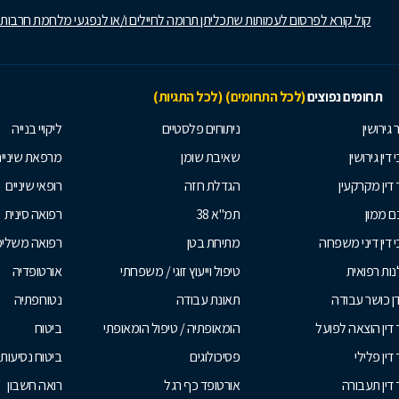
קול קורא לפרסום לעמותות שתכליתן תרומה לחיילים ו/או לנפגעי מלחמת חרבות
תחומים נפוצים
(לכל התחומים)
(לכל התגיות)
 גירושין
ניתוחים פלסטיים
ליקויי בנייה
 דין גירושין
שאיבת שומן
מרפאת שיניי
 דין מקרקעין
הגדלת חזה
רופאי שיניים
 ממון
תמ"א 38
רפואה סינית
י דין דיני משפחה
מתיחת בטן
רפואה משלי
ות רפואית
טיפול וייעוץ זוגי / משפחתי
אורטופדיה
ן כושר עבודה
תאונת עבודה
נטורופתיה
 דין הוצאה לפועל
הומאופתיה / טיפול הומאופתי
ביטוח
דין פלילי
פסיכולוגים
ביטוח נסיעות 
 דין תעבורה
אורטופד כף רגל
רואה חשבון