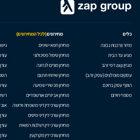
כלים
מחירונים
(לכל המחירונים)
מדור צרכנות נבונה
מחירון רופאי שיניים
גישור
מגיע עד הבית
מחירון טיפול פסיכולוגי
עורכי
מגזין zap דפי זהב
מחירון מורים לנהיגה
עורך
עסקים מומלצים (עסק זהב)
מחירון שירותי תרגום
הסכם
הוסף עסק בחינם
מחירון מכשירי שמיעה
עורכ
מספרי חירום
מחירון אביזרים אורטופדיים
רשלנ
מחירון עורכי דין דיני משפחה וירושה
אובד
מחירון עורכי דין דיני מיסים
עורך
מחירון עורכי דין רשלנות רפואית
עורך 
מחירון עורכי דין מקרקעין
עורך