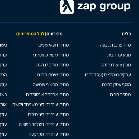
כלים
מחירונים
(לכל המחירונים)
מדור צרכנות נבונה
מחירון רופאי שיניים
גישור
מגיע עד הבית
מחירון טיפול פסיכולוגי
עורכי
מגזין zap דפי זהב
מחירון מורים לנהיגה
עורך
עסקים מומלצים (עסק זהב)
מחירון שירותי תרגום
הסכם
הוסף עסק בחינם
מחירון מכשירי שמיעה
עורכ
מספרי חירום
מחירון אביזרים אורטופדיים
רשלנ
מחירון עורכי דין דיני משפחה וירושה
אובד
מחירון עורכי דין דיני מיסים
עורך
מחירון עורכי דין רשלנות רפואית
עורך 
מחירון עורכי דין מקרקעין
עורך