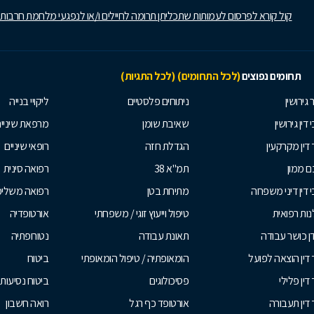
קול קורא לפרסום לעמותות שתכליתן תרומה לחיילים ו/או לנפגעי מלחמת חרבות
תחומים נפוצים
(לכל התחומים)
(לכל התגיות)
 גירושין
ניתוחים פלסטיים
ליקויי בנייה
 דין גירושין
שאיבת שומן
מרפאת שיניי
 דין מקרקעין
הגדלת חזה
רופאי שיניים
 ממון
תמ"א 38
רפואה סינית
י דין דיני משפחה
מתיחת בטן
רפואה משלי
ות רפואית
טיפול וייעוץ זוגי / משפחתי
אורטופדיה
ן כושר עבודה
תאונת עבודה
נטורופתיה
 דין הוצאה לפועל
הומאופתיה / טיפול הומאופתי
ביטוח
דין פלילי
פסיכולוגים
ביטוח נסיעות 
 דין תעבורה
אורטופד כף רגל
רואה חשבון