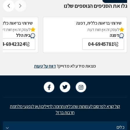
גלו את הסניפים הנוספים שלנו
שירותי בריאות כללית, דפנה
שירותי בריאות כללית
לעסק זה אין חוות דעת
לעסק זה אין חוות דעת
דפנה
בית הלל
04-6942324
04-6945781
מצאת מידע לא מדוייק?
דווח על טעות
קול קורא לפרסום לעמותות שתכליתן תרומה לחיילים ו/או לנפגעי מלחמת
חרבות ברזל
כלים