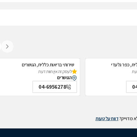
ית, כפר גלעדי
שירותי בריאות כללית, הגושרים
דעת
לעסק זה אין חוות דעת
הגושרים
04-6956278
0
 מדוייק?
דווח על טעות