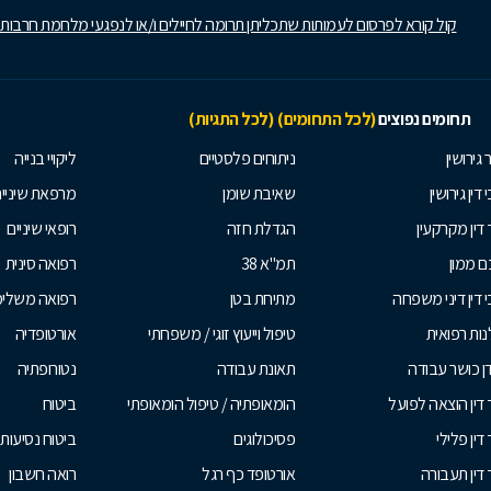
קול קורא לפרסום לעמותות שתכליתן תרומה לחיילים ו/או לנפגעי מלחמת חרבות
תחומים נפוצים
(לכל התחומים)
(לכל התגיות)
 גירושין
ניתוחים פלסטיים
ליקויי בנייה
 דין גירושין
שאיבת שומן
מרפאת שיניי
 דין מקרקעין
הגדלת חזה
רופאי שיניים
 ממון
תמ"א 38
רפואה סינית
י דין דיני משפחה
מתיחת בטן
רפואה משלי
ות רפואית
טיפול וייעוץ זוגי / משפחתי
אורטופדיה
ן כושר עבודה
תאונת עבודה
נטורופתיה
 דין הוצאה לפועל
הומאופתיה / טיפול הומאופתי
ביטוח
דין פלילי
פסיכולוגים
ביטוח נסיעות 
 דין תעבורה
אורטופד כף רגל
רואה חשבון