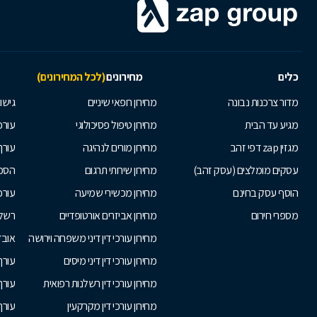
כלים
מחירונים
(לכל המחירונים)
מדור צרכנות נבונה
מחירון רופאי שיניים
גישור
מגיע עד הבית
מחירון טיפול פסיכולוגי
עורכי
מגזין zap דפי זהב
מחירון מורים לנהיגה
עורך
עסקים מומלצים (עסק זהב)
מחירון שירותי תרגום
הסכם
הוסף עסק בחינם
מחירון מכשירי שמיעה
עורכ
מספרי חירום
מחירון אביזרים אורטופדיים
רשלנ
מחירון עורכי דין דיני משפחה וירושה
אובד
מחירון עורכי דין דיני מיסים
עורך
מחירון עורכי דין רשלנות רפואית
עורך 
מחירון עורכי דין מקרקעין
עורך