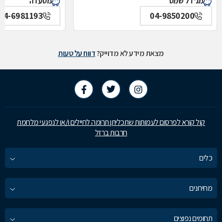
מג'דל שמס
מסעדה
04-6981193
04-9850200
מצאת מידע לא מדוייק?
דווח על טעות
קול קורא לפרסום לעמותות שתכליתן תרומה לחיילים ו/או לנפגעי מלחמת
חרבות ברזל
כלים
מחירונים
תחומים נפוצים