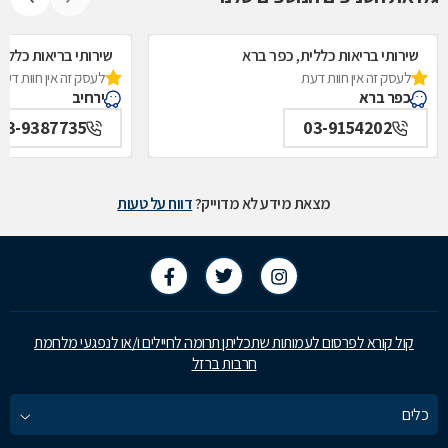
שירותי בריאות כללית, כפר ברא
שירותי בריאות כללית
לעסק זה אין חוות דעת
לעסק זה אין חוות דעת
כפר ברא
ירחיב
03-9387735
03-9154202
מצאת מידע לא מדוייק?
דווח על טעות
קול קורא לפרסום לעמותות שתכליתן תרומה לחיילים ו/או לנפגעי מלחמת
חרבות ברזל
כלים