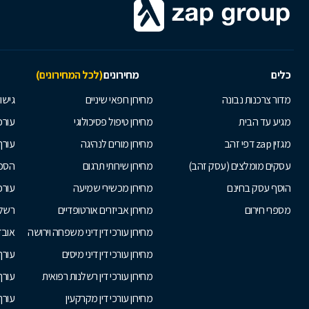
כלים
מחירונים
(לכל המחירונים)
מדור צרכנות נבונה
מחירון רופאי שיניים
גישור
מגיע עד הבית
מחירון טיפול פסיכולוגי
עורכי
מגזין zap דפי זהב
מחירון מורים לנהיגה
עורך
עסקים מומלצים (עסק זהב)
מחירון שירותי תרגום
הסכם
הוסף עסק בחינם
מחירון מכשירי שמיעה
עורכ
מספרי חירום
מחירון אביזרים אורטופדיים
רשלנ
מחירון עורכי דין דיני משפחה וירושה
אובד
מחירון עורכי דין דיני מיסים
עורך
מחירון עורכי דין רשלנות רפואית
עורך 
מחירון עורכי דין מקרקעין
עורך