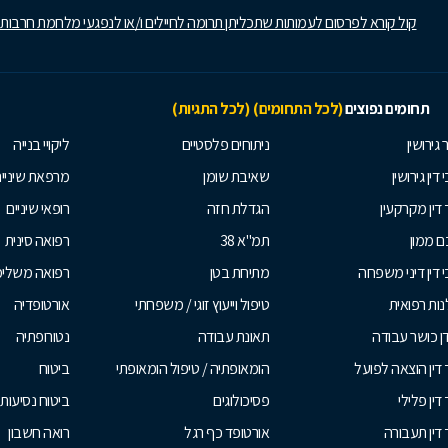
קול קורא לפרסום לעמותות שתכליתן תרומה לחיילים ו/או לנפגעי מלחמת חרבות
תחומים נפוצים
(לכל התחומים)
(לכל התגיות)
 גירושין
ניתוחים פלסטיים
ליקויי בנייה
 דין גירושין
שאיבת שומן
מרפאת שיניי
 דין מקרקעין
הגדלת חזה
רופאי שיניים
 ממון
תמ"א 38
רפואה סינית
י דין דיני משפחה
מתיחת בטן
רפואה משלי
ות רפואית
טיפול וייעוץ זוגי / משפחתי
אורטופדיה
ן כושר עבודה
תאונת עבודה
נטורופתיה
 דין הוצאה לפועל
הומאופתיה / טיפול הומאופתי
ביטוח
דין פלילי
פסיכולוגים
ביטוח נסיעות 
 דין תעבורה
אורטופד כף רגל
רואה חשבון