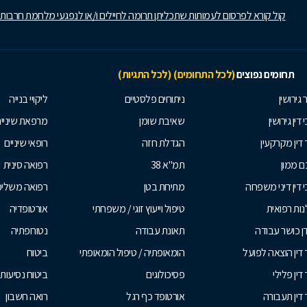
קול קורא לפרסום לעמותות שתכליתן תרומה לחיילים ו/או לנפגעי מלחמת חרבות
תחומים נפוצים
(לכל התחומים)
(לכל התגיות)
 גירושין
ניתוחים פלסטיים
ליקויי בנייה
 דין גירושין
שאיבת שומן
מרפאת שיניי
 דין מקרקעין
הגדלת חזה
רופאי שיניים
 ממון
תמ"א 38
רפואה סינית
י דין דיני משפחה
מתיחת בטן
רפואה משלי
ות רפואית
טיפול וייעוץ זוגי / משפחתי
אורטופדיה
ן כושר עבודה
תאונת עבודה
נטורופתיה
 דין הוצאה לפועל
הומאופתיה / טיפול הומאופתי
ביטוח
דין פלילי
פסיכולוגים
ביטוח נסיעות 
 דין תעבורה
אורטופד כף רגל
רואה חשבון