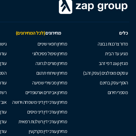
כלים
מחירונים
(לכל המחירונים)
מדור צרכנות נבונה
מחירון רופאי שיניים
גישור
מגיע עד הבית
מחירון טיפול פסיכולוגי
עורכי
מגזין zap דפי זהב
מחירון מורים לנהיגה
עורך
עסקים מומלצים (עסק זהב)
מחירון שירותי תרגום
הסכם
הוסף עסק בחינם
מחירון מכשירי שמיעה
עורכ
מספרי חירום
מחירון אביזרים אורטופדיים
רשלנ
מחירון עורכי דין דיני משפחה וירושה
אובד
מחירון עורכי דין דיני מיסים
עורך
מחירון עורכי דין רשלנות רפואית
עורך 
מחירון עורכי דין מקרקעין
עורך