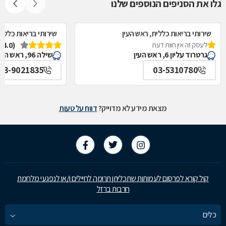
גלו את הסניפים הנוספים שלנו
שירותי בריאות כללית, ראש העין
שירותי בריאות כללית
לעסק זה אין חוות דעת
(4.0)
גרטרוד עליון 6, ראש העין
שילה 96, ראש העין
03-9021835
03-5310780
מצאת מידע לא מדוייק?
דווח על טעות
קול קורא לפרסום לעמותות שתכליתן תרומה לחיילים ו/או לנפגעי מלחמת
חרבות ברזל
כלים