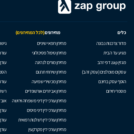
כלים
מחירונים
(לכל המחירונים)
מדור צרכנות נבונה
מחירון רופאי שיניים
גישור
מגיע עד הבית
מחירון טיפול פסיכולוגי
עורכי
מגזין zap דפי זהב
מחירון מורים לנהיגה
עורך
עסקים מומלצים (עסק זהב)
מחירון שירותי תרגום
הסכם
הוסף עסק בחינם
מחירון מכשירי שמיעה
עורכ
מספרי חירום
מחירון אביזרים אורטופדיים
רשלנ
מחירון עורכי דין דיני משפחה וירושה
אובד
מחירון עורכי דין דיני מיסים
עורך
מחירון עורכי דין רשלנות רפואית
עורך 
מחירון עורכי דין מקרקעין
עורך