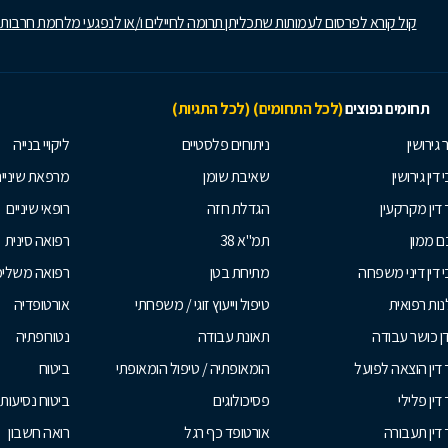
קול קורא לפרסום לעמותות שתכליתן תרומה לחיילים ו/או לנפגעי מלחמת חרבות
תחומים נפוצים
(לכל התחומים)
(לכל התגיות)
 גירושין
ניתוחים פלסטיים
ליקויי בנייה
 דין גירושין
שאיבת שומן
מרפאת שיניי
 דין מקרקעין
הגדלת חזה
רופאי שיניים
 ממון
תמ"א 38
רפואה סינית
י דין דיני משפחה
מתיחת בטן
רפואה משלי
ות רפואית
טיפול וייעוץ זוגי / משפחתי
אורטופדיה
ן כושר עבודה
תאונת עבודה
נטורופתיה
 דין הוצאה לפועל
הומאופתיה / טיפול הומאופתי
ביטוח
דין פלילי
פסיכולוגים
ביטוח נסיעות 
 דין תעבורה
אורטופד כף רגל
רואה חשבון