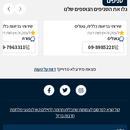
סניפים
גלו את הסניפים הנוספים שלנו
שירותי בריאות כללית, גאולים
שירותי בריאות כללית
לעסק זה אין חוות דעת
לעסק זה אין חוות דעת
גאולים
פורת
09-7963311
09-8985221
מצאת מידע לא מדוייק?
דווח על טעות
קול קורא לפרסום לעמותות שתכליתן תרומה לחיילים ו/או לנפגעי מלחמת
חרבות ברזל