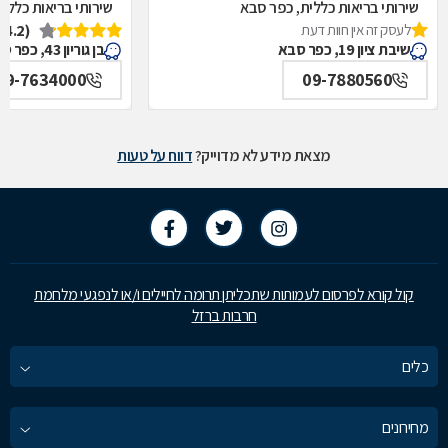
שירותי בריאות כללית, כפר סבא
שירותי בריאות כללי
לעסק זה אין חוות דעת
(4.2)
שיבת ציון 19, כפר סבא
בן גוריון 43, כפר סבא
09-7634000
09-7880560
מצאת מידע לא מדוייק?
דווח על טעות
קול קורא לפרסום לעמותות שתכליתן תרומה לחיילים ו/או לנפגעי מלחמת
חרבות ברזל
כלים
מחירונים