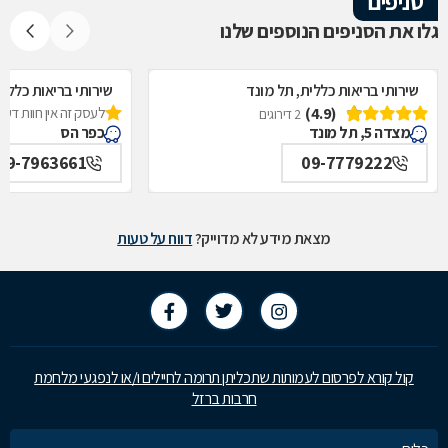
סניפים
גלו את הסניפים הנוספים שלנו
שירותי בריאות כללית, תל מונד
שירותי בריאות כללי
(4.9)
לעסק זה אין חוות דעת
2 דירוגים
מצדה 5, תל מונד
כפר הס
09-7963661
09-7779222
מצאת מידע לא מדוייק?
דווח על טעות
קול קורא לפרסום לעמותות שתכליתן תרומה לחיילים ו/או לנפגעי מלחמת
חרבות ברזל