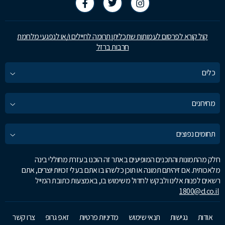
קול קורא לפרסום לעמותות שתכליתן תרומה לחיילים ו/או לנפגעי מלחמת
חרבות ברזל
כלים
מחירונים
תחומים נפוצים
חלק מהתמונות והתכנים המופיעים באתר זה הוכנו בעזרת מחוללי בינה
מלאכותית. אם זיהיתם תמונה או תוכן כלשהו בו אתם בעלי זכויות יוצרים, אתם
רשאים לפנות אלינו ולבקש לחדול משימוש בו, באמצעות כתובת המייל
1800@d.co.il
אודות
נגישות
תנאי שימוש
מדיניות פרטיות
זאפ גרופ
צרו קשר