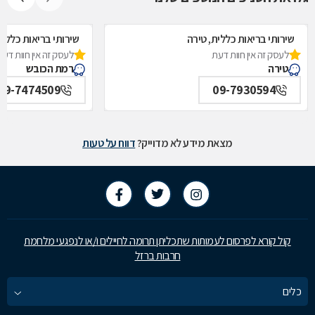
שירותי בריאות כללית, טירה
שירותי בריאות כללי
לעסק זה אין חוות דעת
לעסק זה אין חוות דעת
טירה
רמת הכובש
09-7474509
09-7930594
מצאת מידע לא מדוייק?
דווח על טעות
קול קורא לפרסום לעמותות שתכליתן תרומה לחיילים ו/או לנפגעי מלחמת
חרבות ברזל
כלים