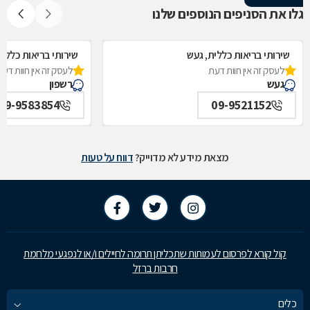
גלו את הסניפים הנוספים שלנו
שירותי בריאות כללית, געש
שירותי בריאות כללית
לעסק זה אין חוות דעת
לעסק זה אין חוות דעת
געש
רשפון
09-9583854
09-9521152
מצאת מידע לא מדוייק?
דווח על טעות
קול קורא לפרסום לעמותות שתכליתן תרומה לחיילים ו/או לנפגעי מלחמת
חרבות ברזל
כלים