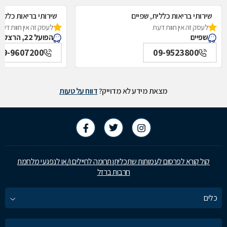
שירותי בריאות כללית, שפיים
שירותי בריאות כללי
לעסק זה אין חוות דעת
לעסק זה אין חוות דעת
שפיים
הפועל 22, הרצליה
09-9607200
09-9523800
מצאת מידע לא מדוייק?
דווח על טעות
קול קורא לפרסום לעמותות שתכליתן תרומה לחיילים ו/או לנפגעי מלחמת
חרבות ברזל
כלים