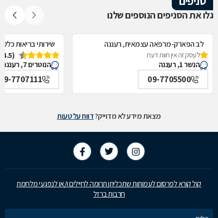
סניפים
גלו את הסניפים הנוספים שלנו
לב הפארק-מרפאה עצמאית, רעננה
שירותי בריאות כללית
לעסק זה אין חוות דעת
(4.5)
הנשר 1, רעננה
הנוטרים 7, רעננה
09-7707111
09-7705500
מצאת מידע לא מדוייק?
דווח על טעות
קול קורא לפרסום לעמותות שתכליתן תרומה לחיילים ו/או לנפגעי מלחמת
חרבות ברזל