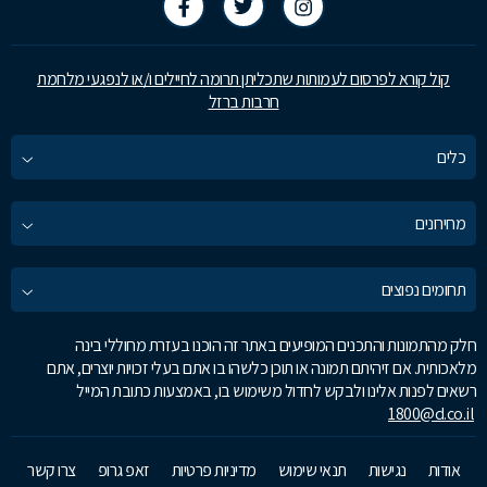
קול קורא לפרסום לעמותות שתכליתן תרומה לחיילים ו/או לנפגעי מלחמת
חרבות ברזל
כלים
מחירונים
תחומים נפוצים
חלק מהתמונות והתכנים המופיעים באתר זה הוכנו בעזרת מחוללי בינה
מלאכותית. אם זיהיתם תמונה או תוכן כלשהו בו אתם בעלי זכויות יוצרים, אתם
רשאים לפנות אלינו ולבקש לחדול משימוש בו, באמצעות כתובת המייל
1800@d.co.il
אודות
נגישות
תנאי שימוש
מדיניות פרטיות
זאפ גרופ
צרו קשר