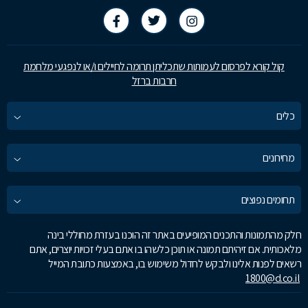
קול קורא לפרסום לעמותות שתכליתן תרומה לחיילים ו/או לנפגעי מלחמת
חרבות ברזל
כלים
מחירונים
תחומים נפוצים
חלק מהתמונות והתכנים המופיעים באתר זה הוכנו בעזרת מחוללי בינה
מלאכותית. אם זיהיתם תמונה או תוכן כלשהו בו אתם בעלי זכויות יוצרים, אתם
רשאים לפנות אלינו ולבקש לחדול משימוש בו, באמצעות כתובת המייל
1800@d.co.il