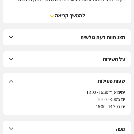
מארבע קופות החולים הפועלות בישראל. הקופה מעניקה את שירותי סל
הבריאות לפי חוק ביטוח בריאות ממלכתי, התשנ"ד-1994, ובנוסף מציעה
להמשך קריאה
למבוטחיה תוכניות לביטוח משלים. בשנת 2004 נחתם הסכם בין הקופה
לבין חברת הביטוח "הראל" למתן ביטוח סיעודי לחברי הקופה.
הצג חוות דעת גולשים
על השירות
שעות פעילות
ימים א', ד'
16:30 - 18:00
יום ג'
8:00 - 10:00
יום ו'
14:30 - 16:00
מפה