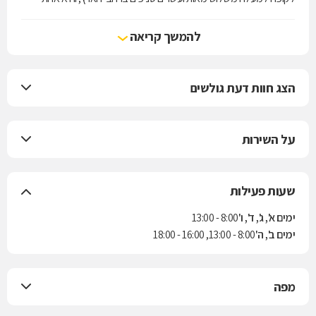
מארבע קופות החולים הפועלות בישראל. הקופה מעניקה את שירותי סל
הבריאות לפי חוק ביטוח בריאות ממלכתי, התשנ"ד-1994, ובנוסף מציעה
להמשך קריאה
למבוטחיה תוכניות לביטוח משלים. בשנת 2004 נחתם הסכם בין הקופה
לבין חברת הביטוח "הראל" למתן ביטוח סיעודי לחברי הקופה.
הצג חוות דעת גולשים
על השירות
שעות פעילות
ימים א', ג', ד', ו'
8:00 - 13:00
ימים ב', ה'
8:00 - 13:00, 16:00 - 18:00
מפה