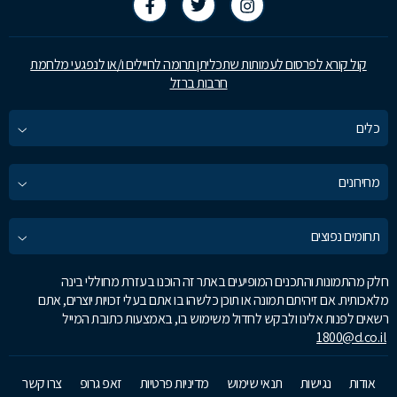
קול קורא לפרסום לעמותות שתכליתן תרומה לחיילים ו/או לנפגעי מלחמת
חרבות ברזל
כלים
מחירונים
תחומים נפוצים
חלק מהתמונות והתכנים המופיעים באתר זה הוכנו בעזרת מחוללי בינה
מלאכותית. אם זיהיתם תמונה או תוכן כלשהו בו אתם בעלי זכויות יוצרים, אתם
רשאים לפנות אלינו ולבקש לחדול משימוש בו, באמצעות כתובת המייל
1800@d.co.il
אודות
נגישות
תנאי שימוש
מדיניות פרטיות
זאפ גרופ
צרו קשר