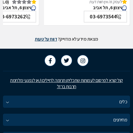
לעסק זה אין חוות דעת
(1.0)
איכילוב-אף,אוזן,גרון,ניתוחי-ראש,צוואר,פה,לסתות-מערך,
תל אביב
ויצמן 6, תל אביב
ויצמן 6, תל אביב
תל אביב
03-6973262
03-6973544
מצאת מידע לא מדוייק?
דווח על טעות
קול קורא לפרסום לעמותות שתכליתן תרומה לחיילים ו/או לנפגעי מלחמת
חרבות ברזל
כלים
מחירונים