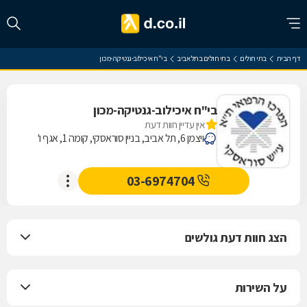
דף הבית
בתי חולים
בתי חולים בתל אביב
בי"ח איכילוב-גנטיקה-מכון
בי"ח איכילוב-גנטיקה-מכון
אין עדיין חוות דעת
ויצמן 6, תל אביב, בניין סוראסקי, קומה 1, אגף ו'
03-6974704
הצג חוות דעת גולשים
על השירות