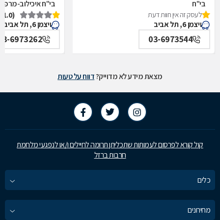
בי"ח
בי"ח איכילוב-מרפאת
לעסק זה אין חוות דעת
(1.0)
איכילוב-אף,אוזן,גרון,ניתוחי-ראש,צוואר,פה,לסתות-מערך,
תל אביב
ויצמן 6, תל אביב
ויצמן 6, תל אביב
תל אביב
03-6973262
03-6973544
מצאת מידע לא מדוייק?
דווח על טעות
קול קורא לפרסום לעמותות שתכליתן תרומה לחיילים ו/או לנפגעי מלחמת
חרבות ברזל
כלים
מחירונים