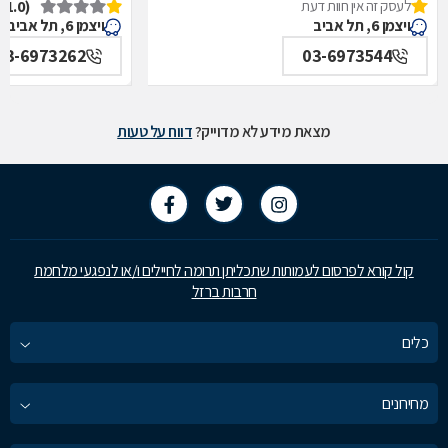
לעסק זה אין חוות דעת
(1.0)
איכילוב-אף,אוזן,גרון,ניתוחי-ראש,צוואר,פה,לסתות-מערך,
תל אביב
ויצמן 6, תל אביב
ויצמן 6, תל אביב
תל אביב
03-6973262
03-6973544
מצאת מידע לא מדוייק?
דווח על טעות
קול קורא לפרסום לעמותות שתכליתן תרומה לחיילים ו/או לנפגעי מלחמת
חרבות ברזל
כלים
מחירונים