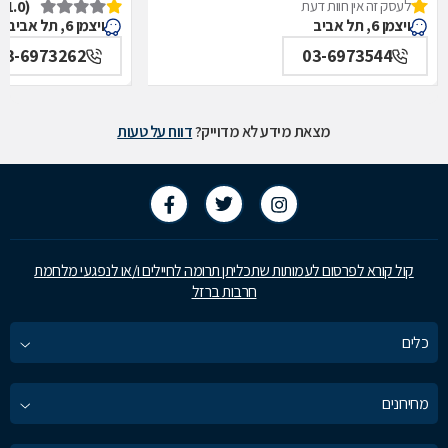
לעסק זה אין חוות דעת
(1.0)
איכילוב-אף,אוזן,גרון,ניתוחי-ראש,צוואר,פה,לסתות-מערך,
תל אביב
ויצמן 6, תל אביב
ויצמן 6, תל אביב
תל אביב
03-6973262
03-6973544
מצאת מידע לא מדוייק?
דווח על טעות
קול קורא לפרסום לעמותות שתכליתן תרומה לחיילים ו/או לנפגעי מלחמת
חרבות ברזל
כלים
מחירונים