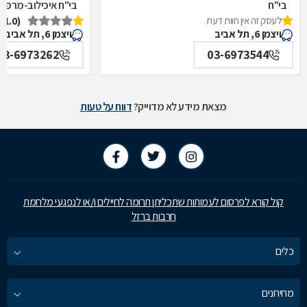
בי"ח
בי"ח איכילוב-מרפאת
לעסק זה אין חוות דעת
(1.0)
איכילוב-אף,אוזן,גרון,ניתוחי-ראש,צוואר,פה,לסתות-מערך,
תל אביב
ויצמן 6, תל אביב
ויצמן 6, תל אביב
תל אביב
03-6973262
03-6973544
מצאת מידע לא מדוייק?
דווח על טעות
קול קורא לפרסום לעמותות שתכליתן תרומה לחיילים ו/או לנפגעי מלחמת
חרבות ברזל
כלים
מחירונים