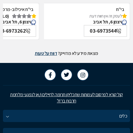
בי"ח
בי"ח איכילוב-מרפאת
לעסק זה אין חוות דעת
(1.0)
איכילוב-אף,אוזן,גרון,ניתוחי-ראש,צוואר,פה,לסתות-מערך,
תל אביב
ויצמן 6, תל אביב
ויצמן 6, תל אביב
תל אביב
03-6973262
03-6973544
מצאת מידע לא מדוייק?
דווח על טעות
קול קורא לפרסום לעמותות שתכליתן תרומה לחיילים ו/או לנפגעי מלחמת
חרבות ברזל
כלים